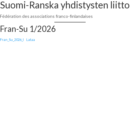
Suomi-Ranska yhdistysten liitto
Siirry
sisältöön
Fédération des associations franco-finlandaises
Fran-Su 1/2026
Fran_Su_2026_I
Lataa