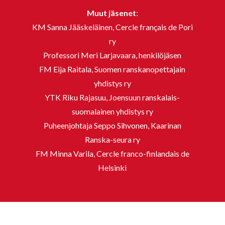
Muut jäsenet
:
KM Sanna Jääskeläinen, Cercle français de Pori
ry
Professori Meri Larjavaara, henkilöjäsen
FM Eija Raitala, Suomen ranskanopettajain
yhdistys ry
YTK Riku Rajasuu, Joensuun ranskalais-
suomalainen yhdistys ry
Puheenjohtaja Seppo Sihvonen, Kaarinan
Ranska-seura ry
FM Minna Varila, Cercle franco-finlandais de
Helsinki