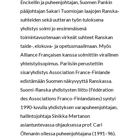
Enckellin ja puheenjohtajan, Suomen Pankin
pääjohtajan Sakari Tuomiojan laajojen Ranska-
suhteiden sekä uutteran työn tuloksena
yhdistys solmi jo ensimmäisenä
toimintavuotenaan virkeät suhteet Ranskan
taide-, elokuva- ja opetusmaailmaan. Myös
Alliance Françaisen kanssa solmittiin virallinen
yhteistyösopimus. Pariisiin perustettiin
sisaryhdistys Association France-Finlande
edistämään Suomen näkyvyyttä Ranskassa.
Suomi-Ranska yhdistysten liitto (Fédération
des Associations Franco-Finlandaises) syntyi
1990-luvulla yhdistyksen varapuheenjohtajan,
hallintojohtaja Sinikka Mertanon
asiantuntevassa ohjauksessa prof. Carl
Öhmanin ollessa puheenjohtajana (1991–96).