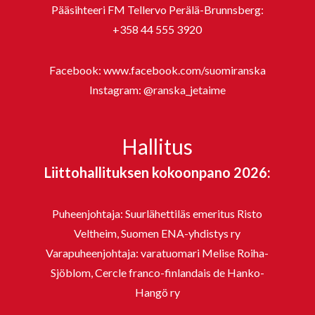
Pääsihteeri FM Tellervo Perälä-Brunnsberg:
+358 44 555 3920
Facebook:
www.facebook.com/suomiranska
Instagram:
@ranska_jetaime
Hallitus
Liittohallituksen kokoonpano 2026:
Puheenjohtaja: Suurlähettiläs emeritus Risto
Veltheim, Suomen ENA-yhdistys ry
Varapuheenjohtaja: varatuomari Melise Roiha-
Sjöblom, Cercle franco-finlandais de Hanko-
Hangö ry