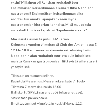
yksin?
Millainen oli Ranskan ruokakulttuuri
Ensimmäisen keisarikunnan aikana?
Oliko Napoleon
gastronomi?
Ensimmäisen keisarikunnan aika
erottautuu omaksi ajanjaksokseen myös
gastronomian historian kannalta.
Mitä muutoksia
ruokakulttuurissa tapahtui Napoleonin aikana?
Mm. näistä asioista puhuu FM Jarmo
Kehusmaa vuoden viimeisessä Club des Amis-illassa 7.
12. klo 18.
Kehusmaa on aiemmin esitelmöinyt niin
Napoleonin ajan ruokakulttuurista kuin lukuisista
muista Ranskan gastronomiaan liittyvistä aiheista eri
yhteyksissä.
Tilaisuus on suomenkielinen.
Ravintola Messenius, Messeniuksenkatu 7, Töölö
Tiistaina 7. marraskuuta klo 18.00
Illalliskortti SRYL:in jäsenet 50€ (ei jäsenet 55€).
Maksetaan paikan päällä.
Ilmoittautumiset viimeistään keskiviikkona 1.12.