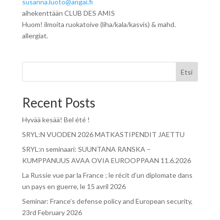
susanna.luoto@angai.fi
aihekenttään CLUB DES AMIS
Huom! ilmoita ruokatoive (liha/kala/kasvis) & mahd.
allergiat.
Etsi
Recent Posts
Hyvää kesää! Bel été !
SRYL:N VUODEN 2026 MATKASTIPENDIT JAETTU
SRYL:n seminaari: SUUNTANA RANSKA –
KUMPPANUUS AVAA OVIA EUROOPPAAN 11.6.2026
La Russie vue par la France ; le récit d’un diplomate dans
un pays en guerre, le 15 avril 2026
Seminar: France’s defense policy and European security,
23rd February 2026