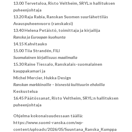
13.00 Tervetuloa, Risto Veltheim, SRYL:n hallituksen
puheenjohtaja
13.20 Raja Rabia, Ranskan Suomen suurlähettiläs
Avauspuheenvuoro (ranskaksi)
13.40 Helena Petäistö, toimittaja ja kirjailija
Ranska ja Euroopan kuohunta
14.15 Kahvitauko
15.00
Tiia Strandén, FILI
Suomalainen kirjallisuus maailmalla
15.30 Raine Tiessalo, Ranskalais-suomalainen
kauppakamari ja
Michel Mercier, Hukka Design
Ranskan markkinoille – bisnestä kulttuurin ehdoilla
Keskustelua
16.45 Päätössanat, Risto Veltheim, SRYL:n hallituksen
puheenjohtaja
Ohjelma kokonaisuudessaan täällä:
https://www.suomi-ranska.com/wp-
content/uploads/2026/05/Suuntana_Ranska_Kumppa