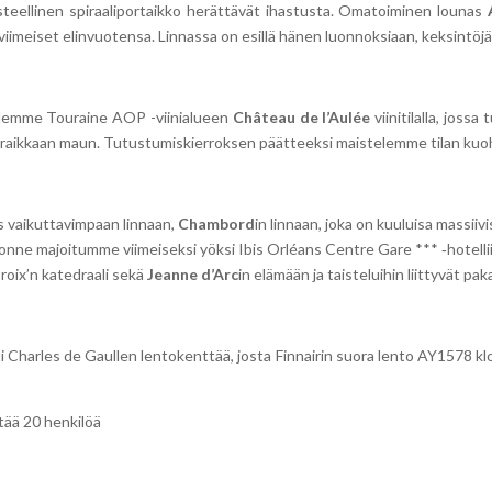
oristeellinen spiraaliportaikko herättävät ihastusta. Omatoiminen lounas
 viimeiset elinvuotensa. Linnassa on esillä hänen luonnoksiaan, keksintöjää
ailemme Touraine AOP -viinialueen
Château de l’Aulée
viinitilalla, joss
ja raikkaan maun. Tutustumiskierroksen päätteeksi maistelemme tilan kuoh
es vaikuttavimpaan linnaan,
Chambord
in linnaan, joka on kuuluisa massiiv
 jonne majoitumme viimeiseksi yöksi Ibis Orléans Centre Gare *** ‑hotellii
roix’n katedraali sekä
Jeanne d’Arc
in elämään ja taisteluihin liittyvät pa
Charles de Gaullen lentokenttää, josta Finnairin suora lento AY1578 kl
tää 20 henkilöä