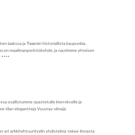
iren laaksoa ja
Tours
in historiallista kaupunkia.
nescon maailmanperintökohde, ja nautimme yhteisen
s ****
ossa osallistumme opastetulle kierrokselle ja
emme tilan elegantteja Vouvray-viinejä.
än eri arkkitehtuurityylin yhdistelmä tekee linnasta