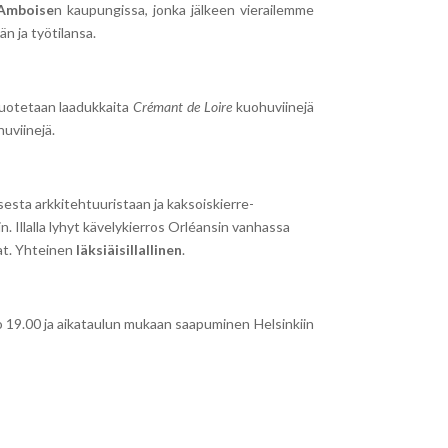
Amboise
n kaupungissa, jonka jälkeen vierailemme
n ja työtilansa.
a tuotetaan laadukkaita
Crémant de Loire
kuohuviinejä
uviinejä.
isesta arkkitehtuuristaan ja kaksoiskierre­
n. Illalla lyhyt kävelykierros Orléansin vanhassa
kat. Yhteinen
läksiäisillallinen
.
o 19.00 ja aikataulun mukaan saapuminen Helsinkiin