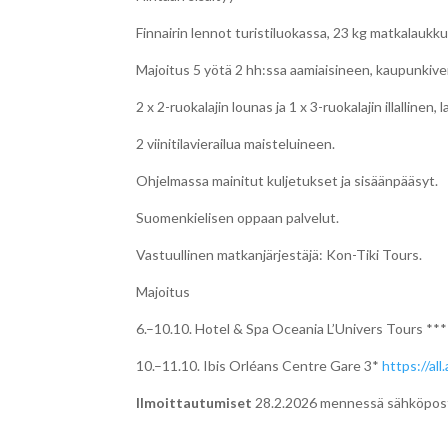
Finnairin lennot turistiluokassa, 23 kg matkalauk
Majoitus 5 yötä 2 hh:ssa aamiaisineen, kaupunkive
2 x 2-ruokalajin lounas ja 1 x 3-ruokalajin illallinen, l
2 viinitilavierailua maisteluineen.
Ohjelmassa mainitut kuljetukset ja sisäänpääsyt.
Suomenkielisen oppaan palvelut.
Vastuullinen matkanjärjestäjä: Kon-Tiki Tours.
Majoitus
6.–10.10. Hotel & Spa Oceania L’Univers Tours *
10.–11.10. Ibis Orléans Centre Gare 3*
https://al
Ilmoittautumiset
28.2.2026 mennessä sähköpos