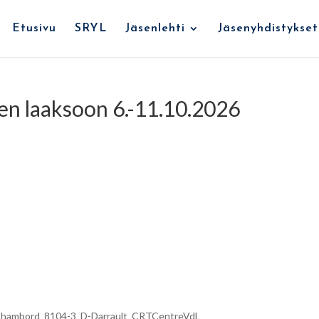
Etusivu
SRYL
Jäsenlehti
Jäsenyhdistykset
en laaksoon 6.-11.10.2026
hambord_8104-3_D-Darrault_CRTCentreVdL