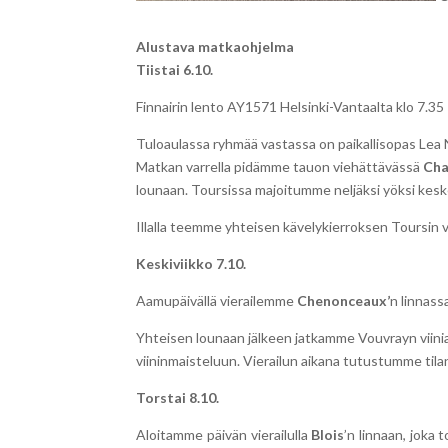
Alustava matkaohjelma
Tiistai 6.10.
Finnairin lento AY1571 Helsinki-Vantaalta klo 7.35 
Tuloaulassa ryhmää vastassa on paikallisopas Lea 
Matkan varrella pidämme tauon viehättävässä
Cha
lounaan. Toursissa majoitum­me neljäksi yöksi keske
Illalla teemme yhteisen kävely­kierroksen Toursin 
Keskiviikko 7.10.
Aamupäivällä vierailemme
Chenonceaux’
n linnass
Yhteisen lounaan jälkeen jatkamme Vouvrayn viinialu
viininmaisteluun. Vierailun aikana tutustumme tilan h
Torstai 8.10.
Aloitamme päivän vierailulla
Blois
’n linnaan, joka