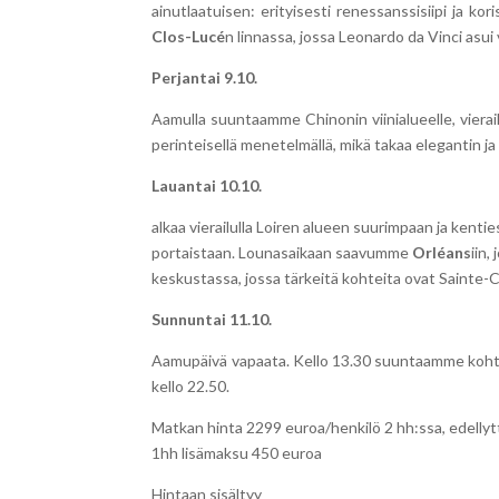
ainutlaatuisen: erityisesti renessanssisiipi ja k
Clos-Lucé
n linnassa, jossa Leonardo da Vinci asui
Perjantai 9.10.
Aamulla suuntaamme Chinonin viinialueelle, vier
perinteisellä menetelmällä, mikä takaa elegantin 
Lauantai 10.10.
alkaa vierailulla Loiren alueen suurimpaan ja kenti
portaistaan. Lounasaikaan saavumme
Orléans
iin,
keskustassa, jossa tärkeitä kohteita ovat Sainte-C
Sunnuntai 11.10.
Aamupäivä vapaata. Kello 13.30 suuntaamme kohti 
kello 22.50.
Matkan hinta 2299 euroa/henkilö 2 hh:ssa, edellyt
1hh lisämaksu 450 euroa
Hintaan sisältyy