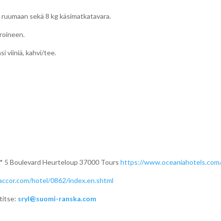
ku ruumaan sekä 8 kg käsimatkatavara.
roineen.
asi viiniä, kahvi/tee.
*** 5 Boulevard Heurteloup 37000 Tours
https://www.oceaniahotels.com/
l.accor.com/hotel/0862/index.en.shtml
titse:
sryl@suomi-ranska.com