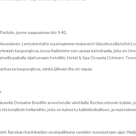
Pariisiin, jonne saapuminen klo 9.40.
Nousiainen. Lentokentältä suuntaamme mukavasti tilaus­bussilla kohti Lo
rtres
in kaupungissa, jossa ihailemme sen upeaa katedraalia, joka on U
isellä paikalla sijaitsevaan hotelliin, Hotel & Spa Oceania L’Univers Tour
vanhassa kaupungissa, minkä jälkeen ilta on vapaa.
a.
eelle Domaine Bredifin arvostetulle viini­tilalle Rochecorbonin kylään, j
istorialli­siin kellareihin, joita on kaivettu kalkkikivi­kallioon, ja maistel
 toimi Ranskan kuninkaiden asuin­paikkana useiden vuosisatojen ajan. Nelj