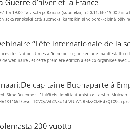
 Guerre d’hiver et la France
 29.11 à 19.00 Talvisota ja Ranska (suomeksi) ti 30.11. klo 19.00 S
ään sekä ranskaksi että suomeksi kumpikin aihe peräkkäisinä päivinä
inaire “Fête internationale de la s
près des Nations Unies à Rome ont organiséo une manifestation d
e de webinaire , et cette première édition a été co-organisée avec..
inaari:De capitaine Buonaparte à Em
ii Simo Brummer. Etukäteis-ilmoittautumista ei tarvita. Mukaan pää
/j/85461344652?pwd=TGVQdWhXVXd1dlVFUWNBMzZCMHdxQT09La prése
olemasta 200 vuotta