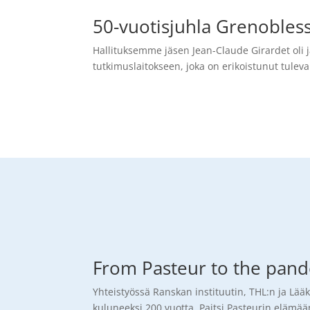
50-vuotisjuhla Grenobles
Hallituksemme jäsen Jean-Claude Girardet oli
tutkimuslaitokseen, joka on erikoistunut tulev
From Pasteur to the pande
Yhteistyössä Ranskan instituutin, THL:n ja Lää
kuluneeksi 200 vuotta. Paitsi Pasteurin elämään