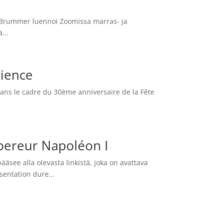
imo Brummer luennoi Zoomissa marras- ja
...
cience
ans le cadre du 30ème anniversaire de la Fête
.
pereur Napoléon I
see alla olevasta linkistä, joka on avattava
ntation dure...