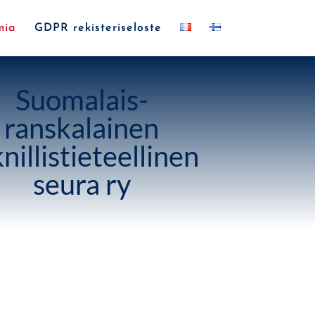
mia
GDPR rekisteriseloste
Suomalais-
ranskalainen
nillistieteellinen
seura ry