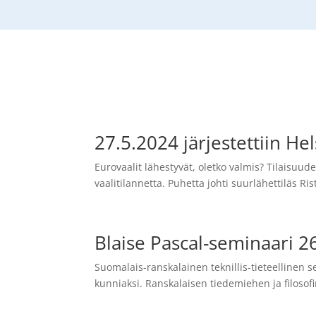
27.5.2024 järjestettiin He
Eurovaalit lähestyvät, oletko valmis? Tilaisuu
vaalitilannetta. Puhetta johti suurlähettiläs R
Blaise Pascal-seminaari 2
Suomalais-ranskalainen teknillis-tieteellinen 
kunniaksi. Ranskalaisen tiedemiehen ja filosof