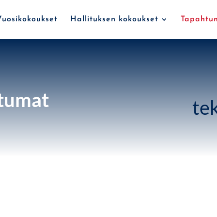
Vuosikokoukset
Hallituksen kokoukset
Tapahtu
tumat
tek