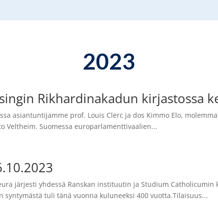
2023
lsingin Rikhardinakadun kirjastossa k
dessa asiantuntijamme prof. Louis Clerc ja dos Kimmo Elo, molemmat 
isto Veltheim. Suomessa europarlamenttivaalien...
6.10.2023
seura järjesti yhdessä Ranskan instituutin ja Studium Catholicumin 
in syntymästä tuli tänä vuonna kuluneeksi 400 vuotta.Tilaisuus...