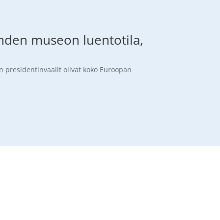
ehden museon luentotila,
n presidentinvaalit olivat koko Euroopan
.