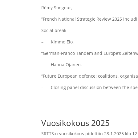
Rémy Songeur,
”French National Strategic Review 2025 includin
Social break
– Kimmo Elo,
“German-Franco Tandem and Europe’s Zeiten
– Hanna Ojanen,
“Future European defence: coalitions, organisa
– Closing panel discussion between the spea
Vuosikokous 2025
SRTTS:n vuosikokous pidettiin 28.1.2025 klo 12