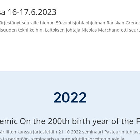
sa 16-17.6.2023
 järjestänyt seuralle hienon 50-vuotisjuhlaohjelman Ranskan Greno
aisuuden tekniikoihin. Laitoksen johtaja Nicolas Marchand otti seu
2022
mic On the 200th birth year of the F
käriliiton kanssa järjestettiin 21.10 2022 seminaari Pasteurin juh
 ja perintöön, seminaarissa pureuduttiin jo voiton puolella...