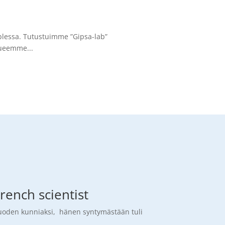
blessa. Tutustuimme ”Gipsa-lab”
rueemme...
rench scientist
lavuoden kunniaksi, hänen syntymästään tuli